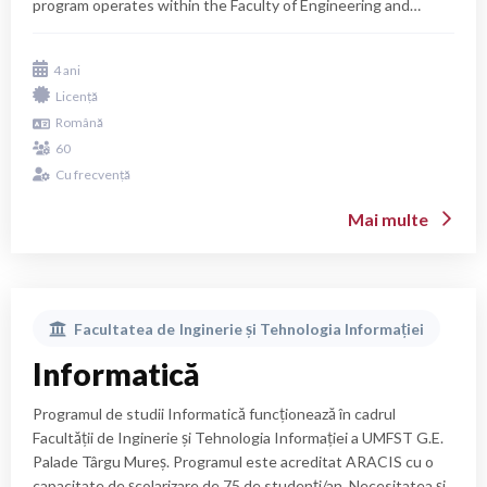
program operates within the Faculty of Engineering and
Information Technology of UMFST G.E. Palade Târgu Mureș,
ever since the year 2020. It is an ARACIS authorized program
4 ani
with a tuition potential of 60 students/year. The ETI
Licență
bachelor's study program is focused on training highly
Română
educated specialists by providing professional competencies
in the specialized field of energy engineering.
60
Cu frecvență
Mai multe
Facultatea de
Inginerie și Tehnologia Informației
Informatică
Programul de studii Informatică funcționează în cadrul
Facultății de Inginerie și Tehnologia Informației a UMFST G.E.
Palade Târgu Mureș. Programul este acreditat ARACIS cu o
capacitate de școlarizare de 75 de studenți/an. Necesitatea și