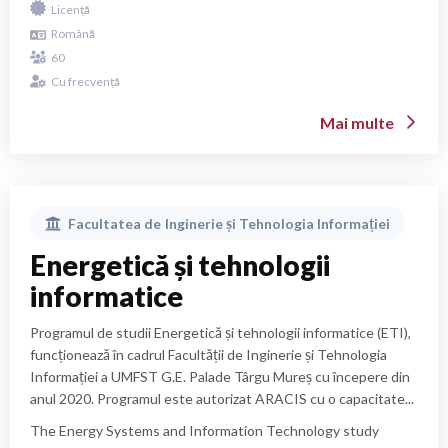
continuously under different names (Automation, Automatics
Licență
conceive, design and automatically manage technological
and Industrial Informatics), initially as part of the Sub-
Română
processes in different industrial branches.
Engineering Institute in Târgu Mureș, and later on as part of
60
the Faculty of Engineering. As a result of the educational
Cu frecvență
studies being reorganized, the Automation and Applied
Informatics study program has now become an university
Mai multe
bachelor's degree program, engineering, full-time courses, 4
years, 240 credits, and currently has a tuition capacity of 60
students/year. The program has been regularly evaluated and
recertified by ARACIS in 2008, 2013 and 2019.
Facultatea de
Inginerie și Tehnologia Informației
Energetică și tehnologii
informatice
Programul de studii Energetică și tehnologii informatice (ETI),
funcționează în cadrul Facultății de Inginerie și Tehnologia
Informației a UMFST G.E. Palade Târgu Mureș cu începere din
anul 2020. Programul este autorizat ARACIS cu o capacitate...
The Energy Systems and Information Technology study