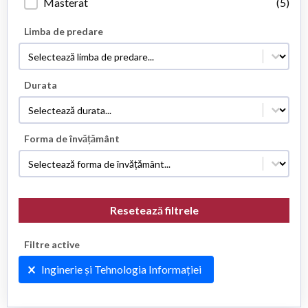
Masterat
(5)
Limba de predare
Limba de predare
Limba de predare
Durata
Durata
Durata
Forma de învățământ
Forma de învățământ
Forma de învățământ
Resetează filtrele
Filtre active
Filtre active
Inginerie și Tehnologia Informației