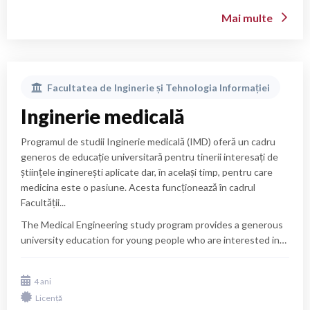
Mai multe
Facultatea de
Inginerie și Tehnologia Informației
Inginerie medicală
Programul de studii Inginerie medicală (IMD) oferă un cadru
generos de educație universitară pentru tinerii interesați de
științele inginerești aplicate dar, în același timp, pentru care
medicina este o pasiune. Acesta funcționează în cadrul
Facultății...
The Medical Engineering study program provides a generous
university education for young people who are interested in
applied engineering sciences but at the same time are
passionate about medicine. It operates within the Faculty of
Medical devices: equipment, supplies and technologies,
4 ani
Engineering and Information Technology of UMFST G.E.
including information technology, used for the
Licență
Palade Târgu Mureș since the year of 2019. The study
diagnosis, investigation, monitoring, treatment and