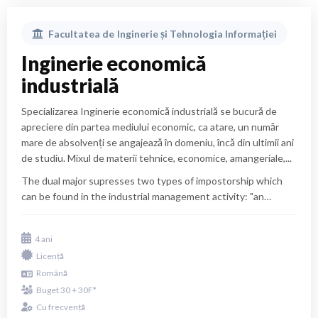
studies.
Facultatea de
Inginerie și Tehnologia Informației
Inginerie economică
industrială
Specializarea Inginerie economică industrială se bucură de
apreciere din partea mediului economic, ca atare, un număr
mare de absolvenți se angajează în domeniu, încă din ultimii ani
de studiu. Mixul de materii tehnice, economice, amangeriale,...
The dual major supresses two types of impostorship which
can be found in the industrial management activity: "an
engineer with no managerial skills" and "a manager who has no
feel for the technological process". The combination between
4 ani
the engineer’s creative mind and the manager’s normative
Licență
thinking is a binomial that transforms the managerial activity
Română
to day reality.
Buget 30 + 30F*
Cu frecvență