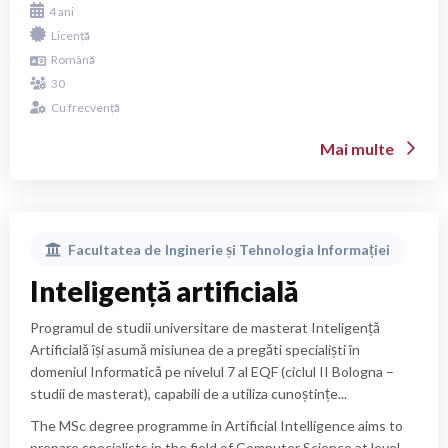
4 ani
Licență
Română
30
Cu frecvență
Mai multe
Facultatea de
Inginerie și Tehnologia Informației
Inteligență artificială
Programul de studii universitare de masterat Inteligență
Artificială își asumă misiunea de a pregăti specialiști în
domeniul Informatică pe nivelul 7 al EQF (ciclul II Bologna –
studii de masterat), capabili de a utiliza cunoștințe...
The MSc degree programme in Artificial Intelligence aims to
prepare specialists in the field of Computer Science at level 7