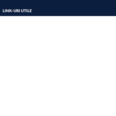
LINK-URI UTILE
UMFST
Studii
Cercetare
Internațional
Alegeri
Consultarea comunității academice
Harta campus
Site-ul vechi
Copyright 2022 © UMFST G.E. Palade Târgu Mureș
SITEMAP