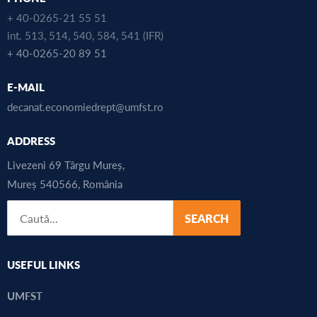
+ 40-0265-21 55 51
int. 513, 514, 540, 584, 541 (IFR)
+ 40-0265-20 89 51
E-MAIL
decanat.economiedrept@umfst.ro
ADDRESS
Livezeni 69 Târgu Mureș,
Mureș 540566, România
SEARCH
USEFUL LINKS
UMFST