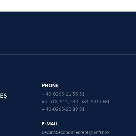
PHONE
+ 40-0265-21 55 51
int. 513, 514, 540, 584, 541 (IFR)
+ 40-0265-20 89 51
E-MAIL
decanat.economiedrept@umfst.ro