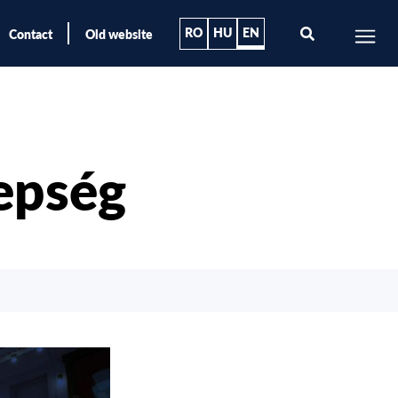
RO
HU
EN
Contact
Old website
epség