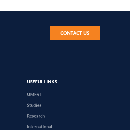
CONTACT US
USEFUL LINKS
UMFST
Studies
Research
International