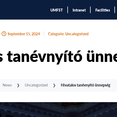
UMFST
Intranet
Facilities
September 15, 2024
Categorie:
Uncategorized
s tanévnyító ünn
News
❯
Uncategorized
❯
Hivatalos tanévnyító ünnepség