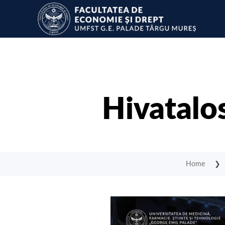
Hivatalo
Home
❯