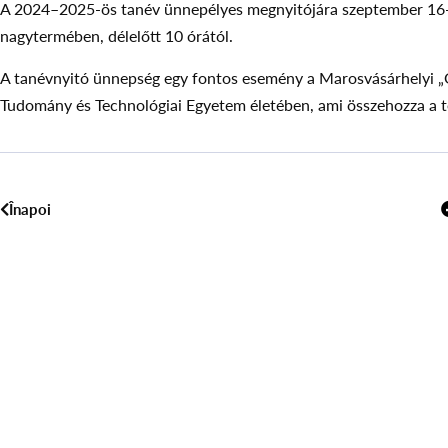
A 2024–2025-ös tanév ünnepélyes megnyitójára szeptember 16-á
nagytermében, délelőtt 10 órától.
A tanévnyitó ünnepség egy fontos esemény a Marosvásárhelyi „G
Tudomány és Technológiai Egyetem életében, ami összehozza a t
Înapoi