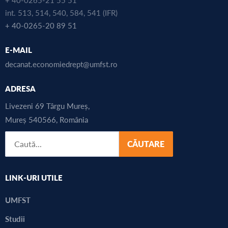
int. 513, 514, 540, 584, 541 (IFR)
+ 40-0265-20 89 51
E-MAIL
decanat.economiedrept@umfst.ro
ADRESA
Livezeni 69 Târgu Mureș,
Mureș 540566, România
CĂUTARE
LINK-URI UTILE
UMFST
Studii