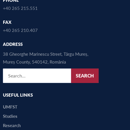
+40 265 215.551
FAX
+40 265 210.407
ADDRESS
38 Gheorghe Marinescu Street, Târgu Mureș,
Mureș County, 540142, România
SEARCH
USEFUL LINKS
UMFST
Studies
Research