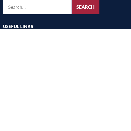
SEARCH
USEFUL LINKS
UMFST
Studies
Research
International
Alegeri
Academic community consultation
Harta campus
Old website
Copyright 2022 © UMFST G.E. Palade Târgu Mureș