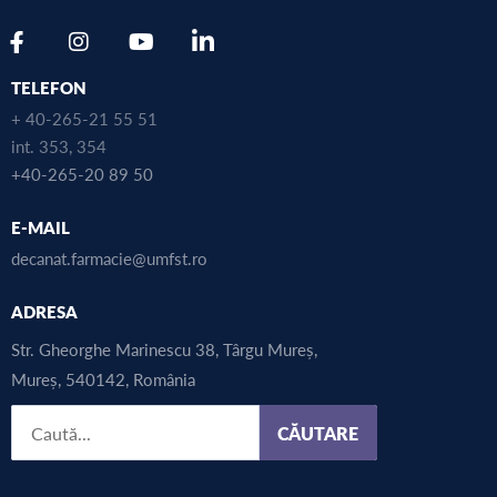
TELEFON
+ 40-265-21 55 51
int. 353, 354
+40-265-20 89 50
E-MAIL
decanat.farmacie@umfst.ro
ADRESA
Str. Gheorghe Marinescu 38, Târgu Mureș,
Mureș, 540142, România
CĂUTARE