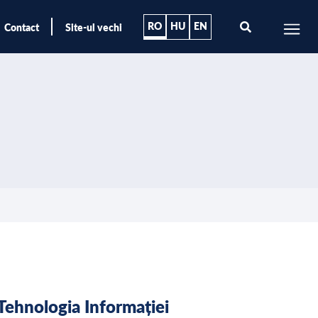
RO
HU
EN
Contact
Site-ul vechi
 Tehnologia Informației