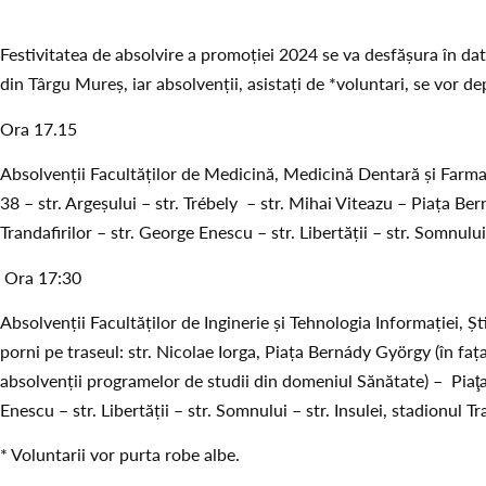
Festivitatea de absolvire a promoției 2024 se va desfășura în dat
din Târgu Mureș, iar absolvenții, asistați de *voluntari, se vor d
Ora 17.15
Absolvenții Facultăților de Medicină, Medicină Dentară și Farma
38 – str. Argeșului – str. Trébely – str. Mihai Viteazu – Piața B
Trandafirilor – str. George Enescu – str. Libertății – str. Somnului 
Ora 17:30
Absolvenții Facultăților de Inginerie și Tehnologia Informației, Ș
porni pe traseul: str. Nicolae Iorga, Piața Bernády György (în faț
absolvenții programelor de studii din domeniul Sănătate) – Piaţa
Enescu – str. Libertății – str. Somnului – str. Insulei, stadionul Tra
* Voluntarii vor purta robe albe.