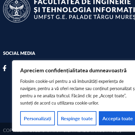
SOCIAL MEDIA
Apreciem confidențialitatea dumneavoastră
Folosim cookie-uri pentru a vă îmbunătăți experiența de
navigare, pentru a vă oferi reclame sau conținut personalizat ș
pentru a ne analiza traficul. Făcând clic pe „Accept toate”,
sunteți de acord cu utilizarea cookie-urilor.
Personalizați
Respinge toate
Accepta toate
COPYRIGHT 2022 © UMFST G.E. PALADE TÂRGU MUREȘ