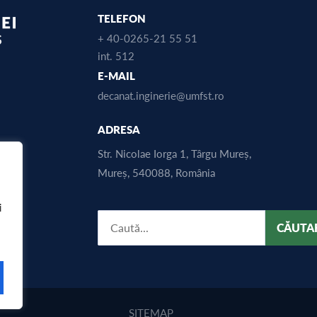
TELEFON
+ 40-0265-21 55 51
int. 512
E-MAIL
decanat.inginerie@umfst.ro
ADRESA
Str. Nicolae Iorga 1, Târgu Mureș,
Mureș, 540088, România
i
CĂUTA
SITEMAP