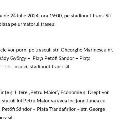
a de 24 iulie 2024, ora 19:00, pe stadionul Trans-Sil
eplasa pe următorul traseu:
cie vor porni pe traseul: str. Gheorghe Marinescu nr.
ernády György – Piaţa Petőfi Sándor – Piața
– str. Insulei, stadionul Trans-sil.
tiințe și Litere „Petru Maior”, Economie și Drept vor
a statuii lui Petru Maior va avea loc joncțiunea cu
 Petőfi Sándor – Piața Trandafirilor – str. George
ns-sil.