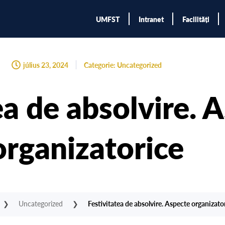
UMFST
Intranet
Facilități
július 23, 2024
Categorie:
Uncategorized
ea de absolvire. 
organizatorice
❯
Uncategorized
❯
Festivitatea de absolvire. Aspecte organizato