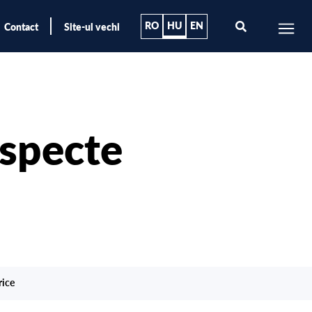
RO
HU
EN
Contact
Site-ul vechi
Aspecte
rice