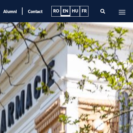
RO
EN
HU
FR
Alumni
Contact