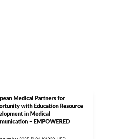
pean Medical Partners for
rtunity with Education Resource
lopment in Medical
munication – EMPOWERED
ct number 2025-PL01-KA220-HED-