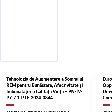
Tehnologia de Augmentare a Somnului
Euro
REM pentru Bunăstare, Afectivitate și
Oppo
Îmbunătățirea Calității Vieții – PN-IV-
Deve
P7-7.1-PTE-2024-0844
Com
Titlu proiect Tehnologia de Augmentare a
Proje