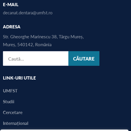
E-MAIL
decanat.dentara@umfst.ro
ADRESA
Str. Gheorghe Marinescu 38, Târgu Mureș,
Mureș, 540142, România
CĂUTARE
LINK-URI UTILE
UMFST
Studii
Cercetare
Internațional