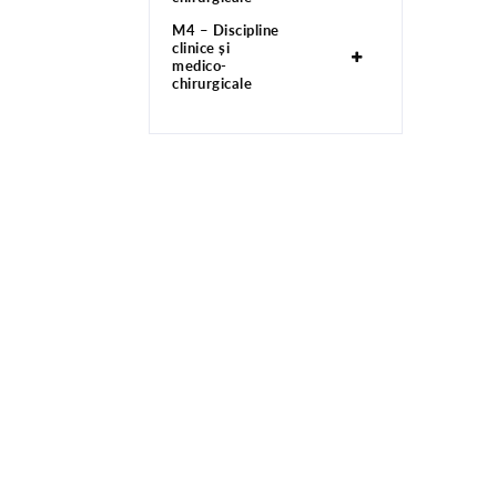
M4 – Discipline
clinice și
medico-
chirurgicale