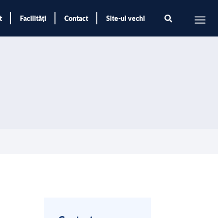
t
Facilități
Contact
Site-ul vechi