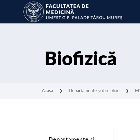
Biofizică
Acasă
❯
Departamente și discipline
❯
M1
Departamente și