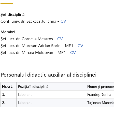
Șef disciplină
Conf. univ. dr. Szakacs Julianna –
CV
Membri
Șef lucr. dr. Cornelia Mesaroș –
CV
Șef lucr. dr. Mureșan Adrian Sorin – ME1 –
CV
Șef lucr. dr. Mircea Moldovan – ME1 –
CV
Personalul didactic auxiliar al disciplinei
Nr. crt.
Poziția în disciplină
Nume și prenum
1.
Laborant
Frandeș Dorina
2.
Laborant
Tușinean Marcel