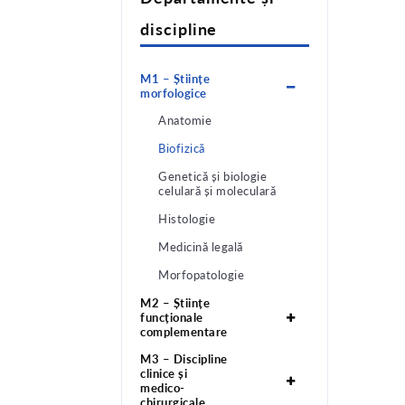
discipline
M1 – Științe
morfologice
Anatomie
Biofizică
Genetică și biologie
celulară și moleculară
Histologie
Medicină legală
Morfopatologie
M2 – Științe
funcționale
complementare
M3 – Discipline
clinice și
medico-
chirurgicale