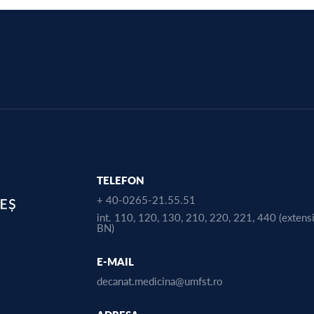
TELEFON
+ 40-0265-21.55.51
int. 110, 120, 130, 210, 220, 221, 440 (extens
BN)
E-MAIL
decanat.medicina@umfst.ro