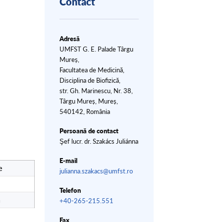
Contact
Adresă
UMFST G. E. Palade Târgu
Mureș,
Facultatea de Medicină,
Disciplina de Biofizică,
str. Gh. Marinescu, Nr. 38,
Târgu Mureș, Mureș,
540142, România
Persoană de contact
Şef lucr. dr. Szakács Juliánna
E-mail
e
julianna.szakacs@umfst.ro
Telefon
a
+40-265-215.551
Fax