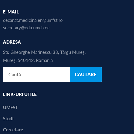
E-MAIL
decanat.medicina.en@umfst.ro
secretary@edu.umch.de
ADRESA
Str. Gheorghe Marinescu 38, Târgu Mureș,
Mureș, 540142, România
CĂUTARE
LINK-URI UTILE
UMFST
Studii
Cercetare