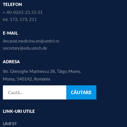
TELEFON
+ 40-0265-21.55.51
int. 172, 173, 211
E-MAIL
decanat.medicina.en@umfst.ro
secretary@edu.umch.de
ADRESA
Str. Gheorghe Marinescu 38, Târgu Mureș,
Mureș, 540142, România
CĂUTARE
LINK-URI UTILE
UMFST