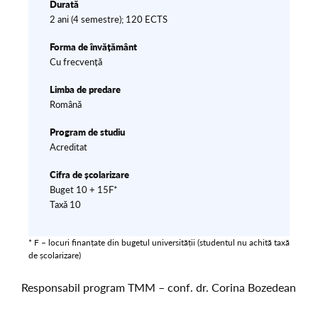
Durată
2 ani (4 semestre); 120 ECTS
Forma de învățământ
Cu frecvență
Limba de predare
Română
Program de studiu
Acreditat
Cifra de școlarizare
Buget 10 + 15F*
Taxă 10
* F – locuri finanțate din bugetul universității (studentul nu achită taxă
de școlarizare)
Responsabil program TMM – conf. dr. Corina Bozedean