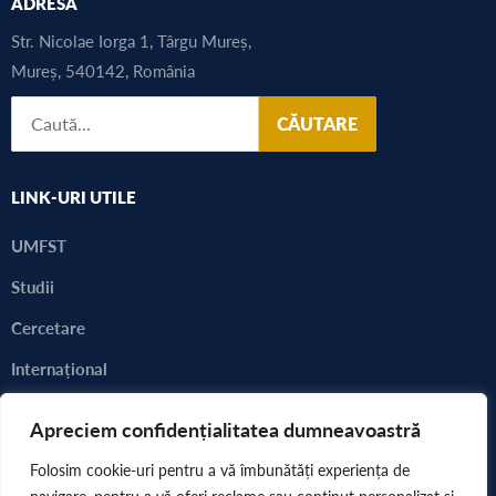
ADRESA
Str. Nicolae Iorga 1, Târgu Mureș,
Mureș, 540142, România
CĂUTARE
LINK-URI UTILE
UMFST
Studii
Cercetare
Internațional
Alegeri 2023 - 2024
Apreciem confidențialitatea dumneavoastră
Consultarea comunității academice
Folosim cookie-uri pentru a vă îmbunătăți experiența de