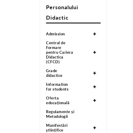
Personalului
Didactic
Admission
Centrul de
Formare
pentru Cariera
Didactica
(CFCD)
Grade
didactice
Information
for students
Oferta
educațională
Regulamente și
Metodologii
Manifestări
științifice