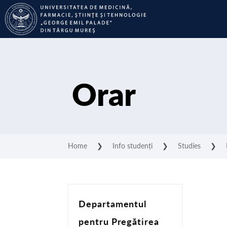
Orar
Home
❯
Info studenți
❯
Studies
❯
Departamentul
pentru Pregătirea