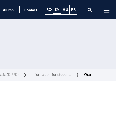
RO
EN
HU
FR
Alumni
Contact
actic (DPPD)
❯
Information for students
❯
Orar