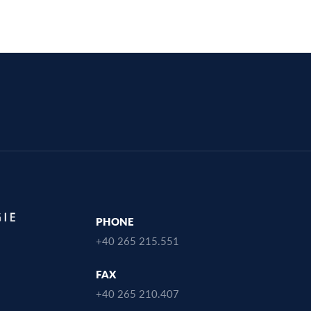
PHONE
+40 265 215.551
FAX
+40 265 210.407