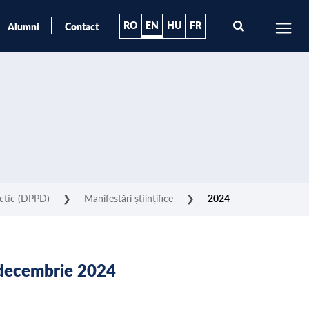
RO
EN
HU
FR
Alumni
Contact
actic (DPPD)
❯
Manifestări științifice
❯
2024
2 decembrie 2024