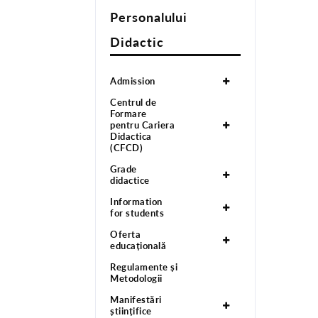
Personalului
Didactic
Admission
Centrul de
Formare
pentru Cariera
Didactica
(CFCD)
Grade
didactice
Information
for students
Oferta
educațională
Regulamente și
Metodologii
Manifestări
științifice