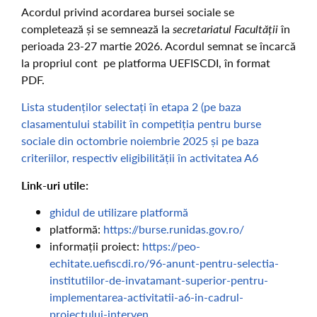
Acordul privind acordarea bursei sociale se
completează și se semnează la
secretariatul Facultății
în
perioada 23-27 martie 2026. Acordul semnat se încarcă
la propriul cont pe platforma UEFISCDI, în format
PDF.
Lista studenților selectați în etapa 2 (pe baza
clasamentului stabilit în competiția pentru burse
sociale din octombrie noiembrie 2025 și pe baza
criteriilor, respectiv eligibilității în activitatea A6
Link-uri utile:
ghidul de utilizare platformă
platformă:
https://burse.runidas.gov.ro/
informații proiect:
https://peo-
echitate.uefiscdi.ro/96-anunt-pentru-selectia-
institutiilor-de-invatamant-superior-pentru-
implementarea-activitatii-a6-in-cadrul-
proiectului-interven