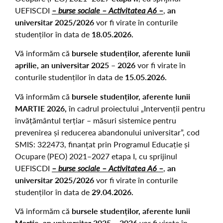
UEFISCDI
– burse sociale – Activitatea A6 –
,
an
universitar 2025/2026
vor fi virate în conturile
studenților în data de
18.05.2026.
Vă informăm că
bursele studenților, aferente lunii
aprilie, an universitar 2025 – 2026
vor fi virate în
conturile studenților în data de
15.05.2026.
Vă informăm că
bursele studenților, aferente lunii
MARTIE 2026,
în cadrul proiectului „Intervenții pentru
învățământul terțiar – măsuri sistemice pentru
prevenirea și reducerea abandonului universitar”, cod
SMIS: 322473, finanțat prin Programul Educație și
Ocupare (PEO) 2021–2027 etapa I, cu sprijinul
UEFISCDI
– burse sociale – Activitatea A6 –
,
an
universitar 2025/2026
vor fi virate în conturile
studenților în data de
29.04.2026.
Vă informăm că
bursele studenților, aferente lunii
Martie, an universitar 2025 – 2026
vor fi virate în