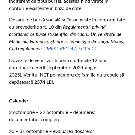
indiferent de tipul bursei, acestea fiind virate în
conturile existente în baza de date.
Dosarul de bursă socială se întocmește în conformitate
cu prevederile art. 10 din
Regulamentul privind
acordarea de burse studenților din cadrul Universității de
Medicină, Farmacie, Științe și Tehnologie din Târgu Mureș,
Cod regulament:
UMFST-REG-47, Ediția 14
Dovezile de venit vor fi pentru ultimele 12 luni
anterioare cererii (septembrie 2024-august
2025).
Venitul NET pe membru de familie nu trebuie să
depășească
2574 LEI.
Calendar:
2 octombrie – 22 octombrie – depunerea
documentației complete
23 – 31 octombrie – evaluarea dosarelor