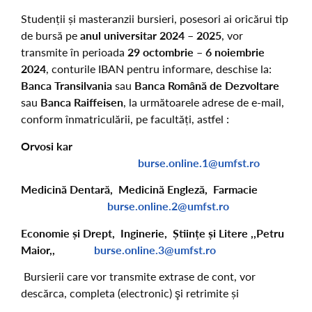
Studenții și masteranzii bursieri, posesori ai oricărui tip
de bursă pe
anul universitar 2024 – 2025
, vor
transmite în perioada
29 octombrie – 6 noiembrie
2024
, conturile IBAN pentru informare, deschise la:
Banca Transilvania
sau
Banca Română de Dezvoltare
sau
Banca Raiffeisen
, la următoarele adrese de e-mail,
conform înmatriculării, pe facultăți, astfel :
Orvosi kar
burse.online.1@umfst.ro
Medicină Dentară, Medicină Engleză, Farmacie
burse.online.2@umfst.ro
Economie și Drept, Inginerie, Științe și Litere ,,Petru
Maior,,
burse.online.3@umfst.ro
Bursierii care vor transmite extrase de cont, vor
descărca, completa (electronic) şi retrimite și