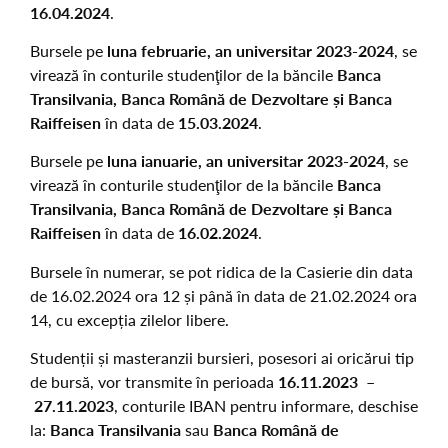
16
.04.2024
.
Bursele pe
luna februarie, an universitar 2023-2024
, se
virează în conturile studenţilor de la băncile
Banca
Transilvania, Banca Român
ă
de Dezvoltare
ș
i Banca
Raiffeisen
în data de
15
.03.2024
.
Bursele pe
luna ianuarie, an universitar 2023-2024
, se
virează în conturile studenţilor de la băncile
Banca
Transilvania, Banca Română de Dezvoltare și Banca
Raiffeisen
în data de
16
.02.2024
.
Bursele în numerar, se pot ridica de la Casierie din data
de 16.02.2024 ora 12 și până în data de 21.02.2024 ora
14, cu excepția zilelor libere.
Studenții și masteranzii bursieri, posesori ai oricărui tip
de bursă, vor transmite în perioada
16.11.2023 –
27
.11.2023
, conturile IBAN pentru informare, deschise
la:
Banca Transilvania
sau
Banca Română de