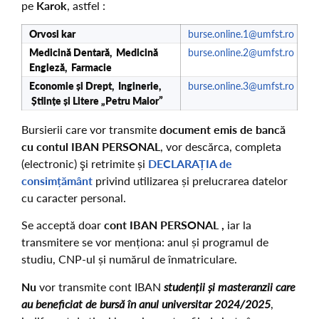
pe
Karok
, astfel :
Orvosi kar
burse.online.1@umfst.ro
Medicină Dentară, Medicină
burse.online.2@umfst.ro
Engleză, Farmacie
Economie și Drept, Inginerie,
burse.online.3@umfst.ro
Științe și Litere „Petru Maior”
Bursierii care vor transmite
document emis de bancă
cu contul IBAN PERSONAL
, vor descărca, completa
(electronic) şi retrimite și
DECLARAȚIA de
consimțământ
privind utilizarea și prelucrarea datelor
cu caracter personal.
Se acceptă doar
cont IBAN PERSONAL
,
iar la
transmitere se vor menționa: anul și programul de
studiu, CNP-ul și numărul de înmatriculare.
Nu
vor transmite cont IBAN
studenții și masteranzii care
au beneficiat de bursă în anul universitar 2024/2025
,