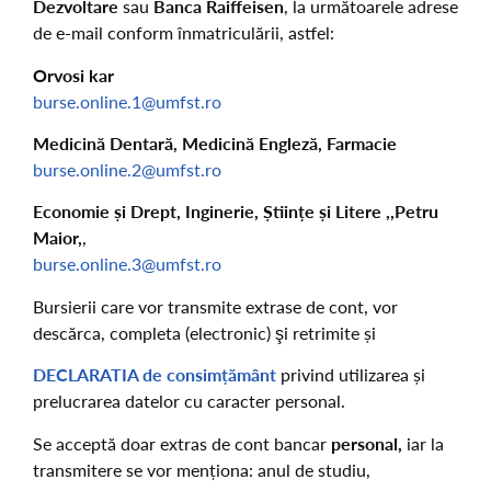
Dezvoltare
sau
Banca Raiffeisen
, la următoarele adrese
de e-mail conform înmatriculării, astfel:
Orvosi kar
burse.online.1@umfst.ro
Medicină Dentară, Medicină Engleză, Farmacie
burse.online.2@umfst.ro
Economie și Drept, Inginerie, Științe și Litere ,,Petru
Maior,
,
burse.online.3@umfst.ro
Bursierii care vor transmite extrase de cont, vor
descărca, completa (electronic) şi retrimite și
DECLARATIA de consimțământ
privind utilizarea și
prelucrarea datelor cu caracter personal.
Se acceptă doar extras de cont bancar
personal,
iar la
transmitere se vor menționa: anul de studiu,