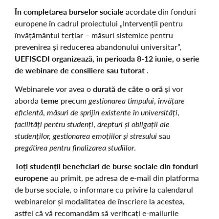
În completarea burselor sociale
acordate din fonduri
europene în cadrul proiectului „Intervenții pentru
învățământul terțiar – măsuri sistemice pentru
prevenirea și reducerea abandonului universitar”,
UEFISCDI organizează, în perioada 8-12 iunie, o serie
de webinare de consiliere sau tutorat
.
Webinarele vor avea o
durată de câte o oră
și vor
aborda
teme
precum
gestionarea timpului
,
învățare
eficientă
,
măsuri de sprijin existente în universități
,
facilități pentru studenți
,
drepturi și obligații ale
studenților, gestionarea emoțiilor și stresului
sau
pregătirea pentru finalizarea studiilor
.
Toți studenții beneficiari de burse sociale din fonduri
europene
au primit, pe adresa de e-mail din platforma
de burse sociale, o informare cu privire la calendarul
webinarelor și modalitatea de înscriere la acestea,
astfel că vă recomandăm să verificați e-mailurile