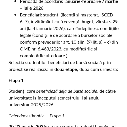
Perioada de acordare:
ianuarie-februarie / martie
– iulie 2026
Beneficiari: studenți (licență și masterat, ISCED
6–7), învățământ cu frecvență,
buget
, vârsta ≤ 29
ani (la 4 ianuarie 2026), care îndeplinesc condițiile
legale (condițiile de acordare a burselor sociale
conform prevederilor art. 10 alin. (9) lit. a) – c) din
OME nr. 6.463/2023, cu modificările și
completările ulterioare.)
Selecția studenților beneficiari de bursă socială prin
proiect se realizează în
două etape
, după cum urmează:
Etapa 1
Studenți care
beneficiază deja de bursă socială
, de către
universitate la începutul semestrului I al anului
universitar 2025/2026
Calendar estimativ – Etapa 1
20-23 martie 2026
: creare conturi studenți beneficiari