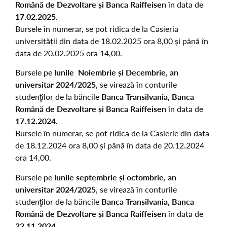
Român
ă
de Dezvoltare
ș
i Banca Raiffeisen
în data de
17
.02.2025
.
Bursele în numerar, se pot ridica de la Casieria
universității din data de 18.02.2025 ora 8,00 și până în
data de 20.02.2025 ora 14,00.
Bursele pe
lunile Noiembrie
ș
i Decembrie, an
universitar 2024/2025
, se virează în conturile
studenţilor de la băncile
Banca Transilvania, Banca
Român
ă
de Dezvoltare
ș
i Banca Raiffeisen
în data de
17
.12.2024
.
Bursele în numerar, se pot ridica de la Casierie din data
de 18.12.2024 ora 8,00 și până în data de 20.12.2024
ora 14,00.
Bursele pe
lunile septembrie
ș
i octombrie, an
universitar 2024/2025
, se virează în conturile
studenţilor de la băncile
Banca Transilvania, Banca
Român
ă
de Dezvoltare
ș
i Banca Raiffeisen
în data de
22
.11.2024
.