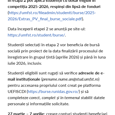
În etapa 2 pot aplica studenții cu dosar eligibil în
competiția 2025-2026, respinși din lipsă de fonduri
(
https://umfst.ro/fileadmin/studenti/burse/2025-
2026/Extras_PV_final_burse_sociale.pdf
).
Data începerii etapei 2 se anunță pe site-ul:
https://umfst.ro/student/burse/
.
Studenții selectați în etapa 2 vor beneficia de bursă
socială prin proiect de la data finalizării procesului de
înregistrare în grupul țintă (aprilie 2026) și până în luna
iulie 2026, inclusiv.
Studenții eligibili sunt rugați să verifice
adresele de e-
mail instituționale
(
prenume.nume.an@stud.umfst.ro
)
pentru accesarea propriului cont creat pe platforma
UEFISCDI (
https://burse.runidas.gov.ro/
) și să
completeze
corect, complet și în termenul stabilit
datele
personale și informațiile solicitate.
27 martie – 7 aprilie
: creare conturi studenți beneficiari