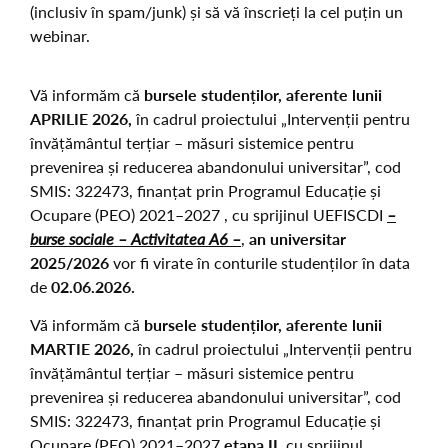
(inclusiv în spam/junk) și să vă înscrieți la cel puțin un
webinar.
Vă informăm că
bursele studenților, aferente lunii
APRILIE 2026,
în cadrul proiectului „Intervenții pentru
învățământul terțiar – măsuri sistemice pentru
prevenirea și reducerea abandonului universitar”, cod
SMIS: 322473, finanțat prin Programul Educație și
Ocupare (PEO) 2021–2027 , cu sprijinul UEFISCDI
–
burse sociale – Activitatea A6 –
,
an universitar
2025/2026
vor fi virate în conturile studenților în data
de
02.06.2026.
Vă informăm că
bursele studenților, aferente lunii
MARTIE 2026,
în cadrul proiectului „Intervenții pentru
învățământul terțiar – măsuri sistemice pentru
prevenirea și reducerea abandonului universitar”, cod
SMIS: 322473, finanțat prin Programul Educație și
Ocupare (PEO) 2021–2027
etapa II
, cu sprijinul