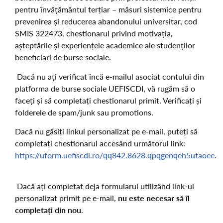
pentru învățământul terțiar – măsuri sistemice pentru
prevenirea și reducerea abandonului universitar, cod
SMIS 322473, chestionarul privind motivația,
așteptările și experiențele academice ale studenților
beneficiari de burse sociale.
Dacă nu ați verificat încă e-mailul asociat contului din
platforma de burse sociale UEFISCDI, vă rugăm să o
faceți și să completați chestionarul primit. Verificați și
folderele de spam/junk sau promotions.
Dacă nu găsiți linkul personalizat pe e-mail, puteți să
completați chestionarul accesând următorul link:
https://uform.uefiscdi.ro/qq842.8628.qpqgenqeh5utaoee
.
Dacă ați completat deja formularul utilizând link-ul
personalizat primit pe e-mail,
nu este necesar să îl
completați din nou
.