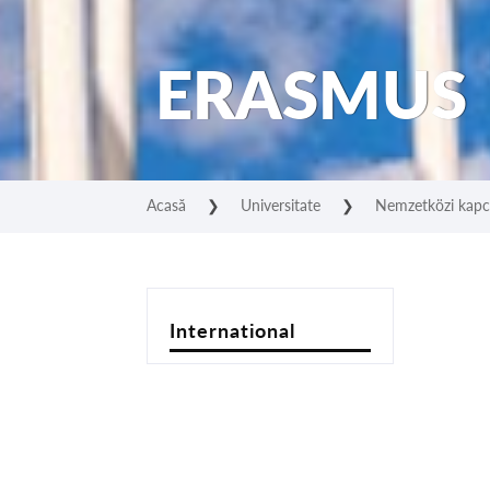
ERASMUS
Acasă
❯
Universitate
❯
Nemzetközi kapc
International