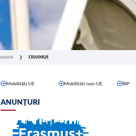
solatok
❯
ERASMUS
Mobilități UE
Mobilități non-UE
BIP
ANUNȚURI