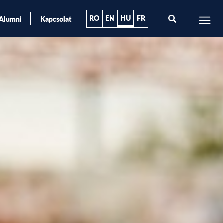
RO
EN
HU
FR
Alumni
Kapcsolat