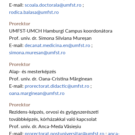
E-mail:
scoala.doctorala@umfst.ro
;
rodica.balasa@umfst.ro
Prorektor
UMFST-UMCH Hamburgi Campus koordonátora
Prof. univ. dr. Simona Silviana Mureșan
E-mail:
decanat.medicina.en@umfst.ro
;
simona.muresan@umfst.ro
Prorektor
Alap- és mesterképzés
Prof. univ. dr. Oana-Cristina Mărginean
E-mail:
prorectorat.didactic@umfst.ro
;
oana.marginean@umfst.ro
Prorektor
Rezidens-képzés, orvosi és gyógyszerészeti
továbbképzés, kórházakkal való kapcsolat
Prof. univ. dr. Anca-Meda Văsieșiu
E-mail:
prorectorat.postuniversitar@umfst.ro
;
anca-