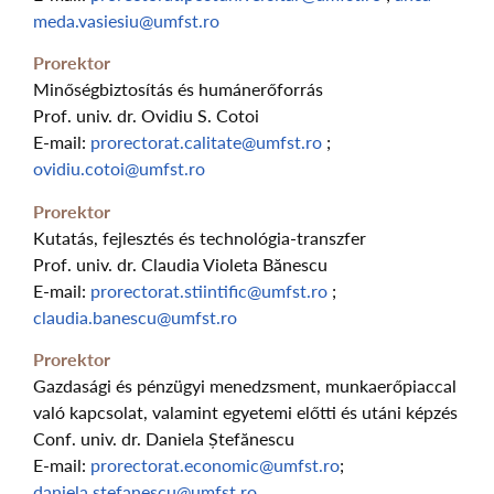
meda.vasiesiu@umfst.ro
Prorektor
Minőségbiztosítás és humánerőforrás
Prof. univ. dr. Ovidiu S. Cotoi
E-mail:
prorectorat.calitate@umfst.ro
;
ovidiu.cotoi@umfst.ro
Prorektor
Kutatás, fejlesztés és technológia-transzfer
Prof. univ. dr. Claudia Violeta Bănescu
E-mail:
prorectorat.stiintific@umfst.ro
;
claudia.banescu@umfst.ro
Prorektor
Gazdasági és pénzügyi menedzsment, munkaerőpiaccal
való kapcsolat, valamint egyetemi előtti és utáni képzés
Conf. univ. dr. Daniela Ștefănescu
E-mail:
prorectorat.economic@umfst.ro
;
daniela.stefanescu@umfst.ro