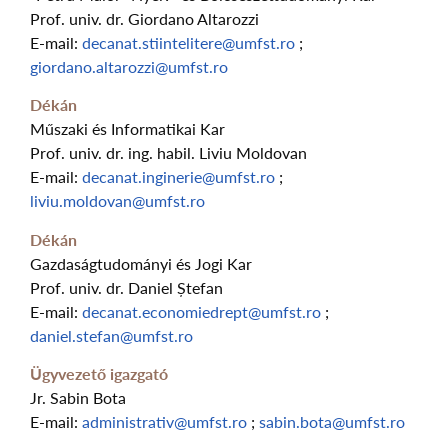
Prof. univ. dr. Giordano Altarozzi
E-mail:
decanat.stiintelitere@umfst.ro
;
giordano.altarozzi@umfst.ro
Dékán
Műszaki és Informatikai Kar
Prof. univ. dr. ing. habil. Liviu Moldovan
E-mail:
decanat.inginerie@umfst.ro
;
liviu.moldovan@umfst.ro
Dékán
Gazdaságtudományi és Jogi Kar
Prof. univ. dr. Daniel Ștefan
E-mail:
decanat.economiedrept@umfst.ro
;
daniel.stefan@umfst.ro
Ügyvezető igazgató
Jr. Sabin Bota
E-mail:
administrativ@umfst.ro
;
sabin.bota@umfst.ro