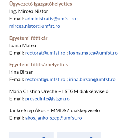
Ügyvezető igazgatóhelyettes
Ing. Mircea Nistor
E-mail:
administrativ@umfst.ro
;
mircea.nistor@umfst.ro
Egyetemi főtitkár
Ioana Mătea
E-mail:
rectorat@umfst.ro
;
ioana.matea@umfst.ro
Egyetemi főtitkárhelyettes
Irina Bîrsan
E-mail:
rectorat@umfst.ro
;
irina.birsan@umfst.ro
Maria Cristina Ureche – LSTGM diákképviselő
E-mail:
presedinte@lstgm.ro
Jankó-Szép Ákos – MMDSZ diákképviselő
E-mail:
akos.janko-szep@umfst.ro