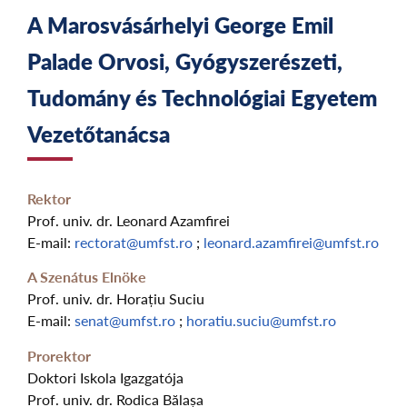
A Marosvásárhelyi George Emil
Palade Orvosi, Gyógyszerészeti,
Tudomány és Technológiai Egyetem
Vezetőtanácsa
Rektor
Prof. univ. dr. Leonard Azamfirei
E-mail:
rectorat@umfst.ro
;
leonard.azamfirei@umfst.ro
A Szenátus Elnöke
Prof. univ. dr. Horațiu Suciu
E-mail:
senat@umfst.ro
;
horatiu.suciu@umfst.ro
Prorektor
Doktori Iskola Igazgatója
Prof. univ. dr. Rodica Bălașa