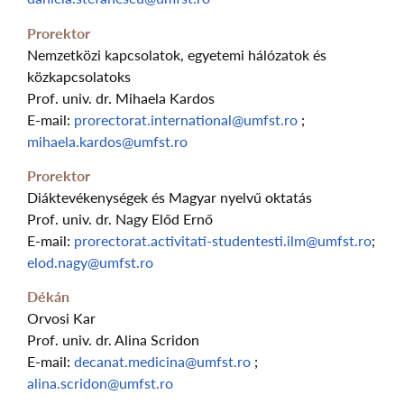
Prorektor
Nemzetközi kapcsolatok, egyetemi hálózatok és
közkapcsolatoks
Prof. univ. dr. Mihaela Kardos
E-mail:
prorectorat.international@umfst.ro
;
mihaela.kardos@umfst.ro
Prorektor
Diáktevékenységek és Magyar nyelvű oktatás
Prof. univ. dr. Nagy Előd Ernő
E-mail:
prorectorat.activitati-studentesti.ilm@umfst.ro
;
elod.nagy@umfst.ro
Dékán
Orvosi Kar
Prof. univ. dr. Alina Scridon
E-mail:
decanat.medicina@umfst.ro
;
alina.scridon@umfst.ro