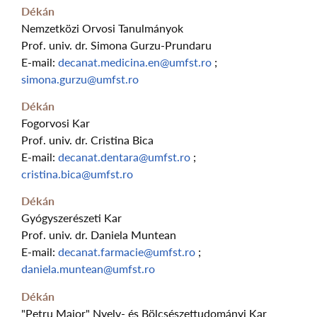
Dékán
Nemzetközi Orvosi Tanulmányok
Prof. univ. dr. Simona Gurzu-Prundaru
E-mail:
decanat.medicina.en@umfst.ro
;
simona.gurzu@umfst.ro
Dékán
Fogorvosi Kar
Prof. univ. dr. Cristina Bica
E-mail:
decanat.dentara@umfst.ro
;
cristina.bica@umfst.ro
Dékán
Gyógyszerészeti Kar
Prof. univ. dr. Daniela Muntean
E-mail:
decanat.farmacie@umfst.ro
;
daniela.muntean@umfst.ro
Dékán
"Petru Maior" Nyelv- és Bölcsészettudományi Kar