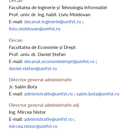
Decan
Facultatea de Inginerie și Tehnologia Informației
Prof. univ. dr. ing. habil. Liviu Moldovan
E-mail:
decanat.inginerie@umfst.ro
;
liviu.moldovan@umfst.ro
Decan
Facultatea de Economie și Drept
Prof. univ. dr. Daniel Ștefan
E-mail:
decanat.economiedrept@umfst.ro
;
daniel.stefan@umfst.ro
Director general administrativ
Jr. Sabin Bota
E-mail:
administrativ@umfst.ro
;
sabin.bota@umfst.ro
Director general administrativ adj
Ing. Mircea Nistor
E-mail:
administrativ@umfst.ro
;
mircea.nistor@umfst.ro