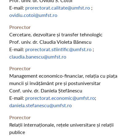
Prof. univ. dr. Ovidiu S. Cotoi
E-mail:
prorectorat.calitate@umfst.ro
;
ovidiu.cotoi@umfst.ro
Prorector
Cercetare, dezvoltare și transfer tehnologic
Prof. univ. dr. Claudia Violeta Bănescu
E-mail:
prorectorat.stiintific@umfst.ro
;
claudia.banescu@umfst.ro
Prorector
Management economico-financiar, relația cu piața
muncii și învățământ pre și postuniversitar
Conf. univ. dr. Daniela Ștefănescu
E-mail:
prorectorat.economic@umfst.ro
;
daniela.stefanescu@umfst.ro
Prorector
Relații internaționale, rețele universitare și relații
publice