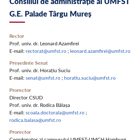
Consiliul de administrație al UMFST
G.E. Palade Târgu Mureș
Rector
Prof. univ. dr. Leonard Azamfirei
E-mail:
rectorat@umfst.ro
;
leonard.azamfirei@umfst.ro
Președinte Senat
Prof. univ. dr. Horațiu Suciu
E-mail:
senat@umfst.ro
;
horatiu.suciu@umfst.ro
Prorector
Director CSUD
Prof. univ. dr. Rodica Bălașa
E-mail:
scoala.doctorala@umfst.ro
;
rodica.balasa@umfst.ro
Prorector
Coordonator al campusului UMFST-UMCH Hamburg