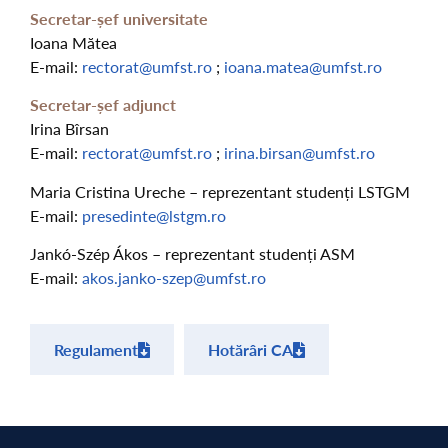
Secretar-șef universitate
Ioana Mătea
E-mail:
rectorat@umfst.ro
;
ioana.matea@umfst.ro
Secretar-șef adjunct
Irina Bîrsan
E-mail:
rectorat@umfst.ro
;
irina.birsan@umfst.ro
Maria Cristina Ureche – reprezentant studenți LSTGM
E-mail:
presedinte@lstgm.ro
Jankó-Szép Ákos – reprezentant studenți ASM
E-mail:
akos.janko-szep@umfst.ro
Regulament
Hotărâri CA