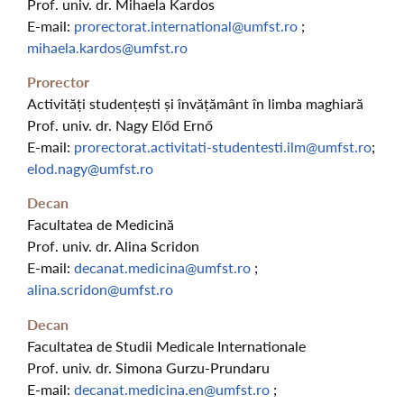
Prof. univ. dr. Mihaela Kardos
E-mail:
prorectorat.international@umfst.ro
;
mihaela.kardos@umfst.ro
Prorector
Activități studențești și învățământ în limba maghiară
Prof. univ. dr. Nagy Előd Ernő
E-mail:
prorectorat.activitati-studentesti.ilm@umfst.ro
;
elod.nagy@umfst.ro
Decan
Facultatea de Medicină
Prof. univ. dr. Alina Scridon
E-mail:
decanat.medicina@umfst.ro
;
alina.scridon@umfst.ro
Decan
Facultatea de Studii Medicale Internationale
Prof. univ. dr. Simona Gurzu-Prundaru
E-mail:
decanat.medicina.en@umfst.ro
;