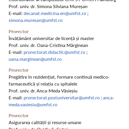
Prof. univ. dr. Simona Silviana Mureșan
E-mail:
decanat.medicina.en@umfst.ro
;
simona.muresan@umfst.ro
Prorector
Învățământ universitar de licență și master
Prof. univ. dr. Oana-Cristina Mărginean
E-mail:
prorectorat.didactic@umfst.ro
;
oana.marginean@umfst.ro
Prorector
Pregătire în rezidențiat, formare continuă medico-
farmaceutică și relația cu spitalele
Prof. univ. dr. Anca-Meda Văsieșiu
E-mail:
prorectorat.postuniversitar@umfst.ro
;
anca-
meda.vasiesiu@umfst.ro
Prorector
Asigurarea calității și resurse umane