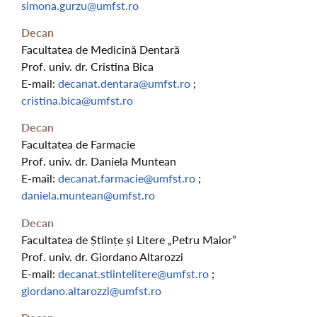
simona.gurzu@umfst.ro
Decan
Facultatea de Medicină Dentară
Prof. univ. dr. Cristina Bica
E-mail:
decanat.dentara@umfst.ro
;
cristina.bica@umfst.ro
Decan
Facultatea de Farmacie
Prof. univ. dr. Daniela Muntean
E-mail:
decanat.farmacie@umfst.ro
;
daniela.muntean@umfst.ro
Decan
Facultatea de Științe și Litere „Petru Maior”
Prof. univ. dr. Giordano Altarozzi
E-mail:
decanat.stiintelitere@umfst.ro
;
giordano.altarozzi@umfst.ro