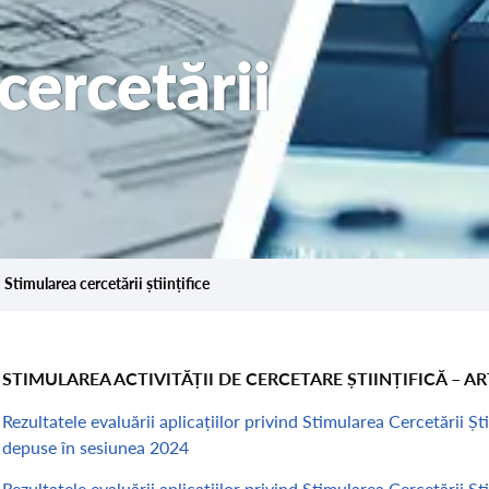
cercetării
Stimularea cercetării științifice
STIMULAREA ACTIVITĂȚII DE CERCETARE ȘTIINȚIFICĂ – A
Rezultatele evaluării aplicațiilor privind Stimularea Cercetării Ști
depuse în sesiunea 2024
Rezultatele evaluării aplicațiilor privind Stimularea Cercetării Ști