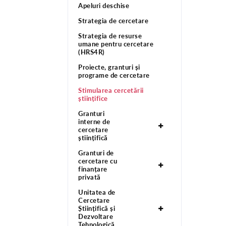
Apeluri deschise
Strategia de cercetare
Strategia de resurse
umane pentru cercetare
(HRS4R)
Proiecte, granturi și
programe de cercetare
Stimularea cercetării
științifice
Granturi
interne de
cercetare
științifică
Granturi de
cercetare cu
finanțare
privată
Unitatea de
Cercetare
Științifică și
Dezvoltare
Tehnologică