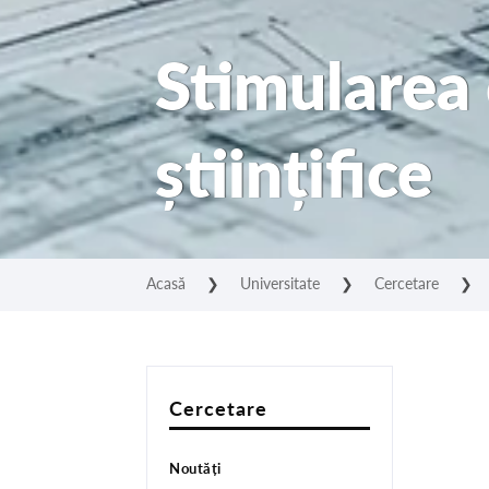
Stimularea 
științifice
Acasă
❯
Universitate
❯
Cercetare
❯
Cercetare
Noutăți