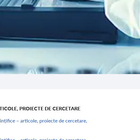
RTICOLE, PROIECTE DE CERCETARE
ințifice – articole, proiecte de cercetare,
ințifice – articole, proiecte de cercetare,