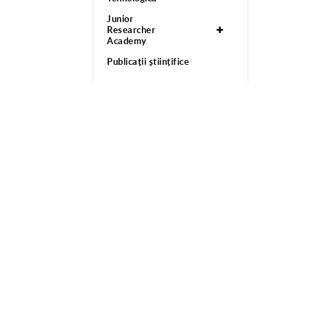
Junior
Researcher
Academy
Publicații științifice
E pluribus unum!