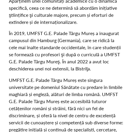
Aparținem unei comunități academice cu o dinamică
specifică, ceea ce ne determină să abordăm inițiative
ştiințifice şi culturale majore, precum și eforturi de
extindere și de internaționalizare.
În 2019, UMFST G.E. Palade Târgu Mureș a inaugurat
campusul din Hamburg (Germania), care se ridică la
cele mai înalte standarde occidentale, în care studenții
se formează cu profesori şi după o curriculă a UMFST
G.E. Palade Târgu Mureş. În anul 2022 a avut loc
deschiderea unei noi extensii, la Bistriţa.
UMFST G.E. Palade Târgu Mureș este singura
universitate pe domeniul Sănătate cu predare în limbile
maghiară și engleză, alături de limba română. UMFST
G.E. Palade Târgu Mureș este accesibilă tuturor
cetățenilor români și străini, fără nici un fel de
discriminare, și oferă la nivel de centru de excelență
servicii de cunoaștere și competență sub diverse forme:
pregătire inițială și continuă de specialiști, cercetare,