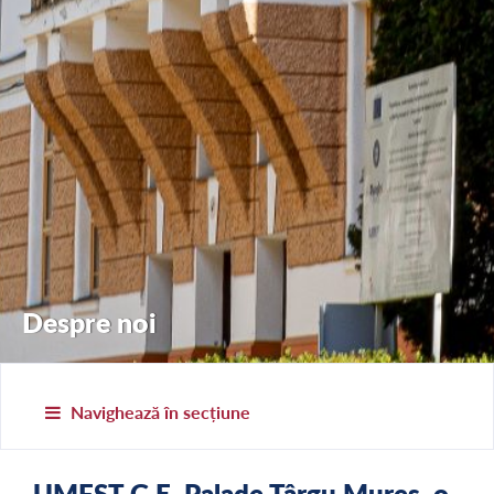
Despre noi
Navighează în secțiune
UMFST G.E. Palade Târgu Mureș, o