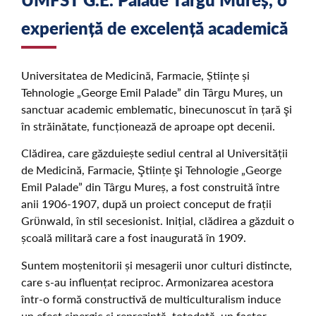
experiență de excelență academică
Universitatea de Medicină, Farmacie, Științe și
Tehnologie „George Emil Palade” din Târgu Mureș, un
sanctuar academic emblematic, binecunoscut în țară şi
în străinătate, funcționează de aproape opt decenii.
Clădirea, care găzduiește sediul central al Universității
de Medicină, Farmacie, Ştiințe şi Tehnologie „George
Emil Palade” din Târgu Mureș, a fost construită între
anii 1906-1907, după un proiect conceput de frații
Grϋnwald, în stil secesionist. Inițial, clădirea a găzduit o
școală militară care a fost inaugurată în 1909.
Suntem moștenitorii și mesagerii unor culturi distincte,
care s-au influențat reciproc. Armonizarea acestora
într-o formă constructivă de multiculturalism induce
un efect sinergic și reprezintă, totodată, un factor