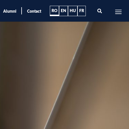
RO
EN
HU
FR
Alumni
Contact