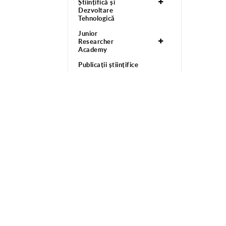
Științifică și
Dezvoltare
Tehnologică
Junior
Researcher
Academy
Publicații științifice
E pluribus unum!