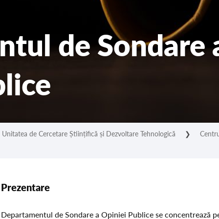
tul de Sondare 
lice
Unitatea de Cercetare Științifică și Dezvoltare Tehnologică
❯
Centru
Prezentare
Departamentul de Sondare a Opiniei Publice se concentrează p