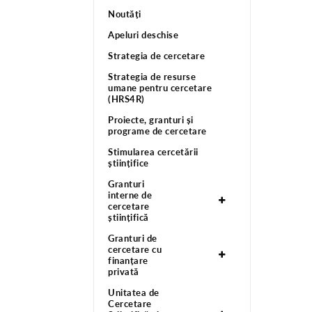
Noutăți
Apeluri deschise
Strategia de cercetare
Strategia de resurse
umane pentru cercetare
(HRS4R)
Proiecte, granturi și
programe de cercetare
Stimularea cercetării
științifice
Granturi
interne de
cercetare
științifică
Granturi de
cercetare cu
finanțare
privată
Unitatea de
Cercetare