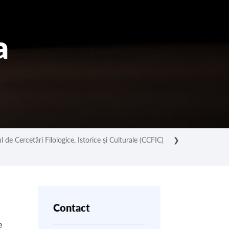
a
l de Cercetări Filologice, Istorice și Culturale (CCFIC)
❯
Contact
e