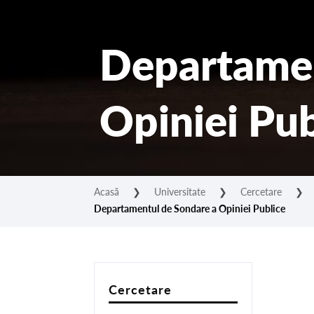
Departamen
Opiniei Pub
Acasă
❯
Universitate
❯
Cercetare
❯
Departamentul de Sondare a Opiniei Publice
Cercetare