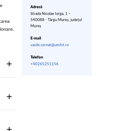
le
Adresă
Strada Nicolae Iorga, 1 –
540088 - Târgu Mureș, județul
tarea
Mureș
ionare,
E-mail
vasile.cernat@umfst.ro
Telefon
+40265251156