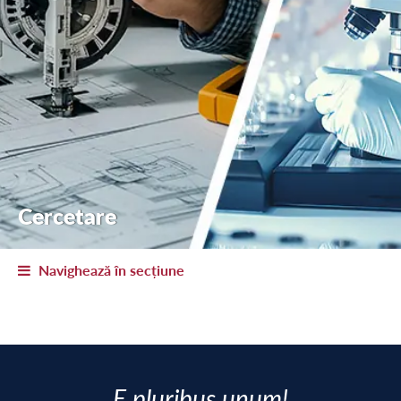
Cercetare
Navighează în secțiune
E pluribus unum!