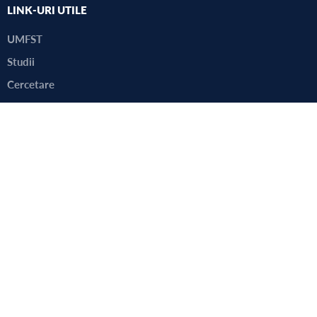
LINK-URI UTILE
UMFST
Studii
Cercetare
Internațional
Alegeri
Consultarea comunității academice
Harta campus
Site-ul vechi
Copyright 2022 © UMFST G.E. Palade Târgu Mureș
SITEMAP