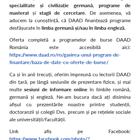
specialitate și civilizație germană
,
programe de
masterat
și
stagii de cercetare
. De asemenea, vă
aducem la cunoștință, că DAAD finanțează programe
desfășurate în
limba germană și/sau în limba engleză
.
Oferta completă a programelor de burse DAAD
România este accesibilă aici:
https://www.daad.ro/ro/gasirea-unui-program-de-
finantare/baza-de-date-cu-oferte-de-burse/
Ca și în anii trecuți, oferim împreună cu lectorii DAAD
din țară, pe lângă sesiunile de prezentare fizice, și mai
multe
sesiuni de informare online
în limbile română,
germană și engleză. Ne-am bucura dacă ați disimina
afișul cu prezentările noastre printre studenții,
doctoranzii și colegii Dvs. precum și pe rețelele sociale
ale universității/facultății.
Link afiș pe Facebook:
https://www.facebook.com/photo/?