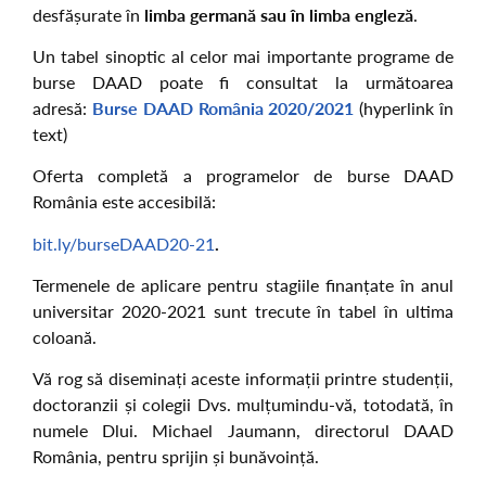
desfășurate în
limba germană sau în limba engleză
.
Un tabel sinoptic al celor mai importante programe de
burse DAAD poate fi consultat la următoarea
adresă:
Burse DAAD România 2020/2021
(hyperlink în
text)
Oferta completă a programelor de burse DAAD
România este accesibilă:
bit.ly/burseDAAD20-21
.
Termenele de aplicare pentru stagiile finanțate în anul
universitar 2020-2021 sunt trecute în tabel în ultima
coloană.
Vă rog să diseminați aceste informații printre studenții,
doctoranzii și colegii Dvs. mulțumindu-vă, totodată, în
numele Dlui. Michael Jaumann, directorul DAAD
România, pentru sprijin și bunăvoință.