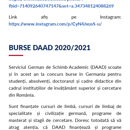
fbid=714092640747147&set=a.347348124088269
Link afiș pe Instagram:
https://www.instagram.com/p/CyN4JxusS-u/
BURSE DAAD 2020/2021
Serviciul German de Schimb Academic (DAAD) scoate
și în acest an la concurs burse în Germania pentru
studenți, absolvenți, doctoranzi și cadre didactice din
cadrul instituțiilor de învățământ superior și cercetare
din România.
Sunt finanțate cursuri de limbă, cursuri de limbaj de
specialitate și civilizație germană, programe de
masterat și stagii de cercetare. Doresc totodată să vă
atrag atenția, că DAAD finanțează și programe