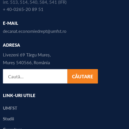
int. 513, 514, 540, 584, 541 (IFR)
+ 40-0265-20 89 51
E-MAIL
decanat.economiedrept@umfst.ro
ADRESA
Livezeni 69 Târgu Mureș,
Mureș 540566, România
CĂUTARE
LINK-URI UTILE
UMFST
Studii