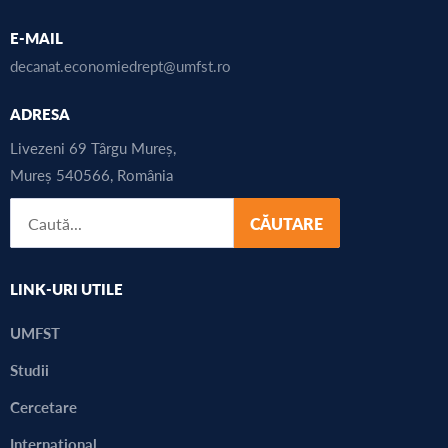
E-MAIL
decanat.economiedrept@umfst.ro
ADRESA
Livezeni 69 Târgu Mureș,
Mureș 540566, România
CĂUTARE
LINK-URI UTILE
UMFST
Studii
Cercetare
Internațional