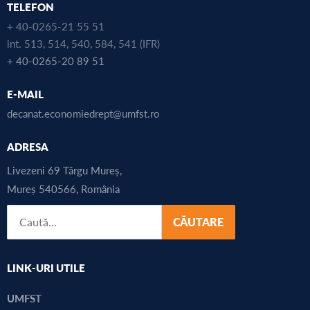
TELEFON
+ 40-0265-21 55 51
int. 513, 514, 540, 584, 541 (IFR)
+ 40-0265-20 89 51
E-MAIL
decanat.economiedrept@umfst.ro
ADRESA
Livezeni 69 Târgu Mureș,
Mureș 540566, România
CĂUTARE
LINK-URI UTILE
UMFST