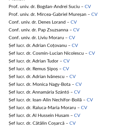
Prof. univ. dr. Bogdan-Andrei Suciu –
CV
Prof. univ. dr. Mircea-Gabriel Mureșan –
CV
Conf. univ. dr. Denes Lorand –
CV
Conf. univ. dr. Pap Zsuzsanna –
CV
Conf. univ. dr. Liviu Moraru –
CV
Șef lucr. dr. Adrian Coțovanu –
CV
Șef lucr. dr. Cosmin-Lucian Nicolescu –
CV
Șef lucr. dr. Adrian Tudor –
CV
Șef lucr. dr. Remus Șipoș –
CV
Șef lucr. dr. Adrian Ivănescu –
CV
Șef lucr. dr. Monica Nagy-Bota –
CV
Șef lucr. dr. Annamária Szántó –
CV
Șef lucr. dr. Ioan-Alin Nechifor-Boilă –
CV
Șef lucr. dr. Raluca-Maria Moraru –
CV
Șef lucr. dr. Al Hussein Husam –
CV
Șef lucr. dr. Cătălin Coșarcă –
CV