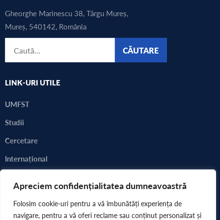
Gheorghe Marinescu 38, Târgu Mureș,
Mureș, 540142, România
CĂUTARE
LINK-URI UTILE
UMFST
Studii
Cercetare
Internațional
Alegeri 2023 - 2024
Apreciem confidențialitatea dumneavoastră
Consultarea comunității academice
Folosim cookie-uri pentru a vă îmbunătăți experiența de
navigare, pentru a vă oferi reclame sau conținut personalizat și