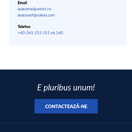
Email
anatomie@umfst.ro;
anatoumf@yahoo.com
Telefon
+40-265-215.551 int.160
E pluribus unum!
CONTACTEAZĂ-NE