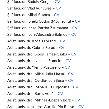
Șef lucr. dr. Raduly Gergo –
CV
Șef lucr. dr. Vlad Vunvulea –
CV
Șef lucr. dr. Mihai Stanca –
CV
Șef lucr. dr. Ionela Cotfas (Movileanu) –
CV
Șef lucr. dr. Incze-Bartha Zsuzsánna –
CV
Șef lucr. dr. Ioan-Alexandru Balmoș –
CV
Asist. univ. dr. Kocsis Lorand –
CV
Asist. univ. dr. Gabriel Serac –
CV
Asist. univ. drd. Sipos Tamas-Csaba –
CV
Asist. univ. drd. Nicolae Stanciu –
CV
Asist. univ. dr. Ylenia Pastorello –
CV
Asist. univ. drd. Mihai-Iuliu Harșa –
CV
Asist. univ. drd. Ovidiu-Ioan Șușu –
CV
Asist. univ. drd. Ioana-Iulia Cojocaru –
CV
Asist. univ. drd. Rareș Vodă –
CV
Asist. univ. drd. Mihnea-Bogdan Borz –
CV
Asist. univ. asist. drd. Aurelio Pio Russo –
CV