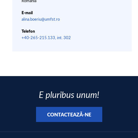
România
E-mail
alina.boeriu@umfst.ro
Telefon
+40-265-215.133, int. 302
E pluribus unum!
CONTACTEAZĂ-NE