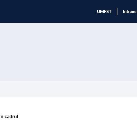
UMFST
Intrane
în cadrul