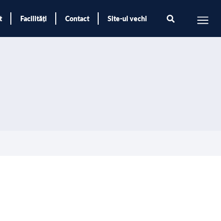
t
Facilități
Contact
Site-ul vechi