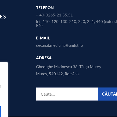
TELEFON
+ 40-0265-21.55.51
int. 110, 120, 130, 210, 220, 221, 440 (extens
BN)
E-MAIL
decanat.medicina@umfst.ro
ADRESA
Gheorghe Marinescu 38, Târgu Mureș,
Mureș, 540142, România
i
CĂUTA