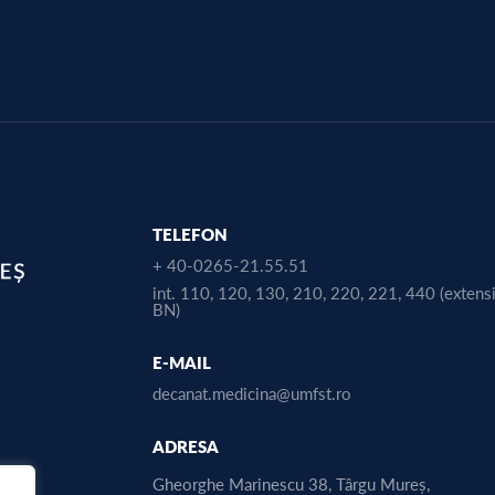
TELEFON
+ 40-0265-21.55.51
int. 110, 120, 130, 210, 220, 221, 440 (extens
BN)
E-MAIL
decanat.medicina@umfst.ro
ADRESA
Gheorghe Marinescu 38, Târgu Mureș,