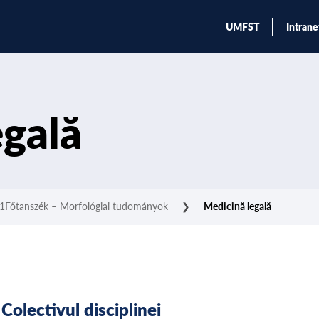
UMFST
Intrane
egală
1Főtanszék – Morfológiai tudományok
❯
Medicină legală
Colectivul disciplinei