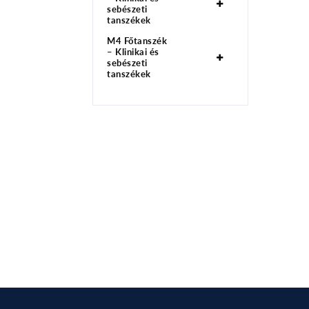
sebészeti
tanszékek
M4 Főtanszék
– Klinikai és
sebészeti
tanszékek