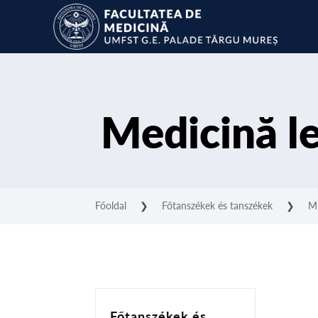
Medicină l
Főoldal
❯
Főtanszékek és tanszékek
❯
M
Főtanszékek és