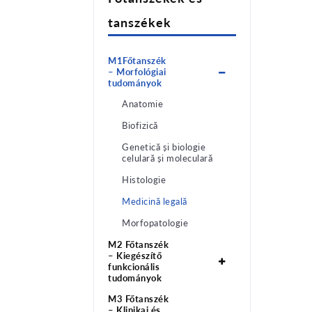
tanszékek
M1Főtanszék
– Morfológiai
tudományok
Anatomie
Biofizică
Genetică și biologie
celulară și moleculară
Histologie
Medicină legală
Morfopatologie
M2 Főtanszék
– Kiegészítő
funkcionális
tudományok
M3 Főtanszék
– Klinikai és