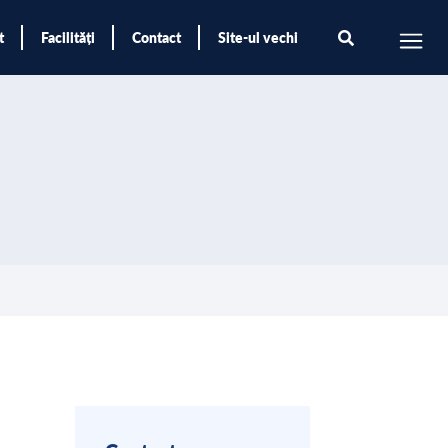
t
Facilități
Contact
Site-ul vechi