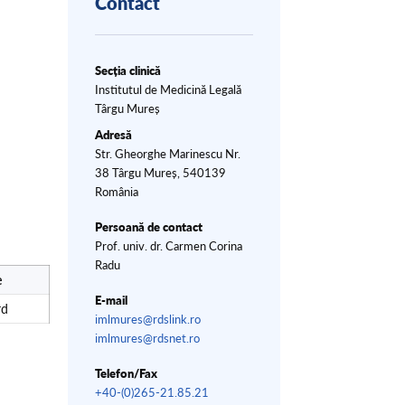
Contact
Secția clinică
Institutul de Medicină Legală
Târgu Mureș
Adresă
Str. Gheorghe Marinescu Nr.
38 Târgu Mureș, 540139
România
Persoană de contact
Prof. univ. dr. Carmen Corina
Radu
e
E-mail
rd
imlmures@rdslink.ro
imlmures@rdsnet.ro
Telefon/Fax
+40-(0)265-21.85.21