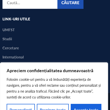
CĂUTARE
LINK-URI UTILE
UMFST
Studii
Cercetare
Internațional
Alegeri 2023 - 2024
Apreciem confidențialitatea dumneavoastră
Consultarea comunității academice
Folosim cookie-uri pentru a vă îmbunătăți experiența de
navigare, pentru a vă oferi reclame sau conținut personalizat și
pentru a ne analiza traficul. Făcând clic pe „Accept toate”,
sunteți de acord cu utilizarea cookie-urilor.
Copyright 2022 © UMFST G.E. Palade Târgu Mureș
SITEMAP
Personalizați
Respinge toate
Accepta toate