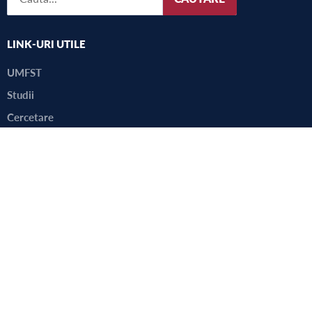
LINK-URI UTILE
UMFST
Studii
Cercetare
Internațional
Alegeri
Consultarea comunității academice
Harta campus
Site-ul vechi
Copyright 2022 © UMFST G.E. Palade Târgu Mureș