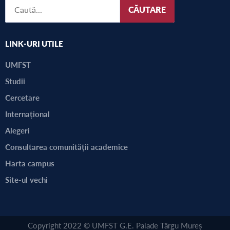
CĂUTARE
LINK-URI UTILE
UMFST
Studii
Cercetare
Internațional
Alegeri
Consultarea comunității academice
Harta campus
Site-ul vechi
Copyright 2022 © UMFST G.E. Palade Târgu Mureș