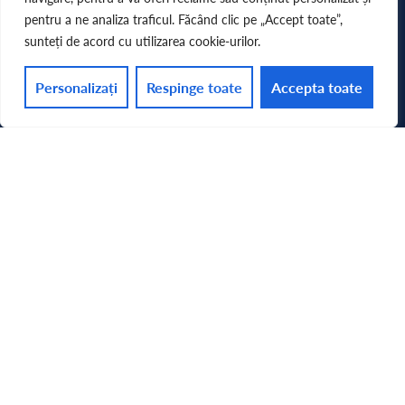
pentru a ne analiza traficul. Făcând clic pe „Accept toate”,
FAX
sunteți de acord cu utilizarea cookie-urilor.
+40 265 210.407
Personalizați
Respinge toate
Accepta toate
ADRESA
Gheorghe Marinescu 38 Târgu Mureș,
Mureș 540142, România
CĂUTARE
LINK-URI UTILE
UMFST
Tanulmányok
Kutatás
Internațional
Alegeri