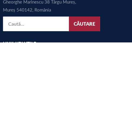
Gheorghe Marinescu 38 Târgu Mureș,
Mureș 540142, România
CĂUTARE
LINK-URI UTILE
UMFST
Tanulmányok
Kutatás
Internațional
Alegeri
Consultarea comunității academice
Harta campus
Site-ul vechi