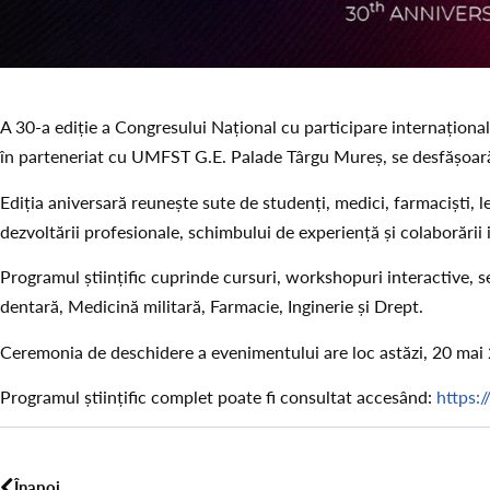
A 30-a ediție a Congresului Național cu participare internaționa
în parteneriat cu UMFST G.E. Palade Târgu Mureș, se desfășoar
Ediția aniversară reunește sute de studenți, medici, farmaciști, l
dezvoltării profesionale, schimbului de experiență și colaborării 
Programul științific cuprinde cursuri, workshopuri interactive, 
dentară, Medicină militară, Farmacie, Inginerie și Drept.
Ceremonia de deschidere a evenimentului are loc astăzi, 20 mai
Programul științific complet poate fi consultat accesând:
https:/
Înapoi