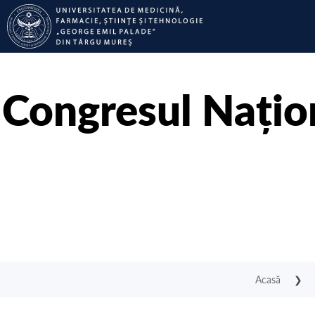
Congresul Națion
Acasă
❯