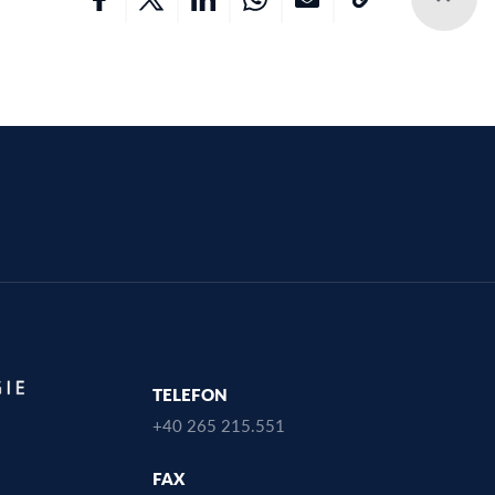
TELEFON
+40 265 215.551
FAX