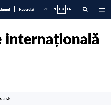
RO
EN
HU
FR
Alumni
Kapcsolat
 internațională
siensis