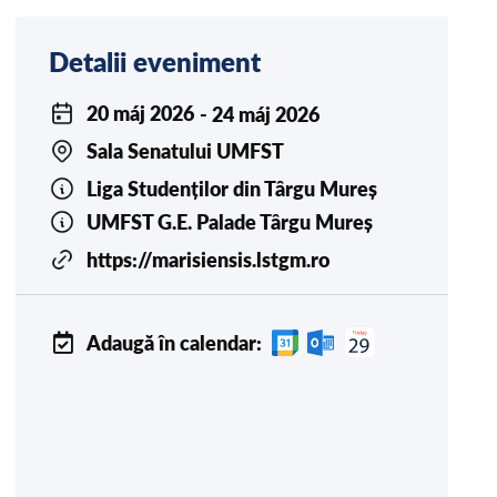
Detalii eveniment
20 máj 2026
- 24 máj 2026
Sala Senatului UMFST
Liga Studenților din Târgu Mureș
UMFST G.E. Palade Târgu Mureș
https://marisiensis.lstgm.ro
Adaugă în calendar: