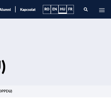
RO
EN
HU
FR
Alumni
Kapcsolat
)
 (DPPDU)