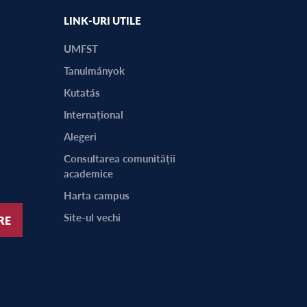
LINK-URI UTILE
UMFST
Tanulmányok
Kutatás
Internațional
Alegeri
Consultarea comunității
academice
Harta campus
Site-ul vechi
RE