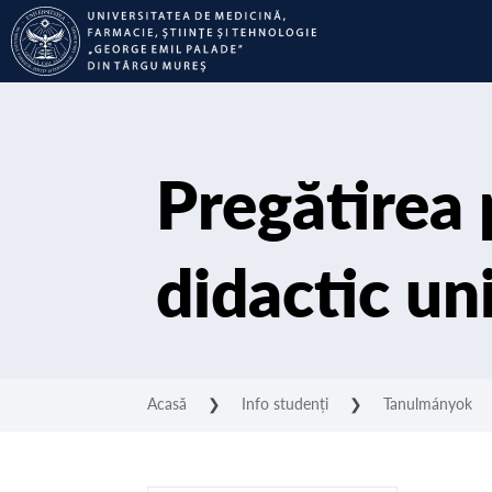
Pregătirea 
didactic un
Acasă
❯
Info studenți
❯
Tanulmányok