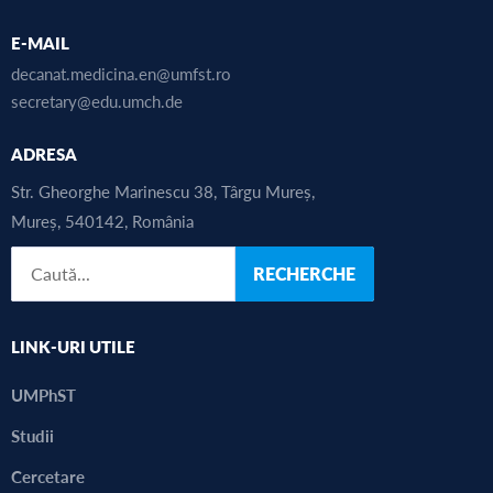
E-MAIL
decanat.medicina.en@umfst.ro
secretary@edu.umch.de
ADRESA
Str. Gheorghe Marinescu 38, Târgu Mureș,
Mureș, 540142, România
RECHERCHE
LINK-URI UTILE
UMPhST
Studii
Cercetare