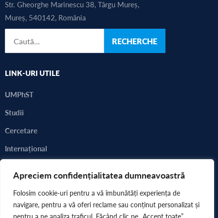
Str. Gheorghe Marinescu 38, Târgu Mureș,
Mureș, 540142, România
RECHERCHE
LINK-URI UTILE
UMPhST
Studii
Cercetare
Internațional
Alegeri 2023 - 2024
Apreciem confidențialitatea dumneavoastră
Consultarea comunității academice
Folosim cookie-uri pentru a vă îmbunătăți experiența de
navigare, pentru a vă oferi reclame sau conținut personalizat și
pentru a ne analiza traficul. Făcând clic pe „Accept toate”,