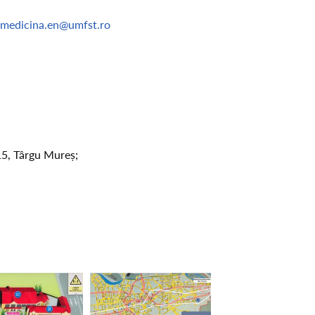
.medicina.en@umfst.ro
15, Târgu Mureș;