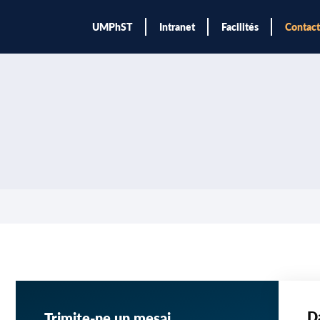
UMPhST
Intranet
Facilités
Contact
D
Trimite-ne un mesaj