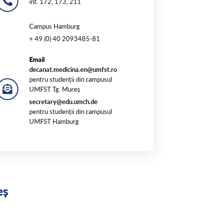
int. 172, 173, 211
Campus Hamburg
+ 49 (0) 40 2093485-81
Email
decanat.medicina.en@umfst.ro
pentru studenții din campusul
UMFST Tg. Mureș
secretary@edu.umch.de
pentru studenții din campusul
UMFST Hamburg
eș