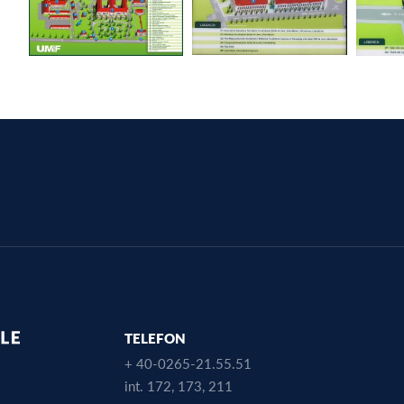
TELEFON
+ 40-0265-21.55.51
int. 172, 173, 211