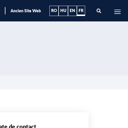
RO
HU
EN
FR
Ancien Site Web
ate de contact