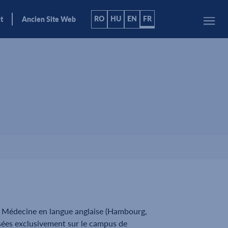
RO
HU
EN
FR
Ancien Site Web
e Médecine en langue anglaise (Hambourg,
sées exclusivement sur le campus de