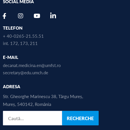
SOCIAL MEDIA
TELEFON
+ 40-0265-21.55.51
int. 172, 173, 211
E-MAIL
decanat.medicina.en@umfst.ro
secretary@edu.umch.de
ADRESA
Str. Gheorghe Marinescu 38, Târgu Mureș,
Mureș, 540142, România
RECHERCHE