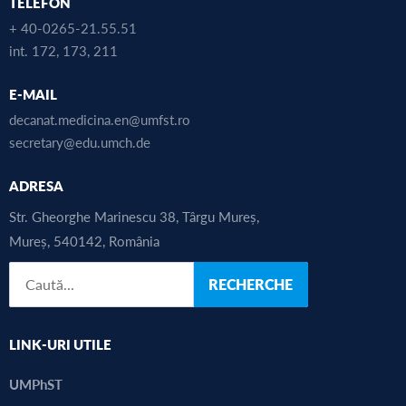
TELEFON
+ 40-0265-21.55.51
int. 172, 173, 211
E-MAIL
decanat.medicina.en@umfst.ro
secretary@edu.umch.de
ADRESA
Str. Gheorghe Marinescu 38, Târgu Mureș,
Mureș, 540142, România
RECHERCHE
LINK-URI UTILE
UMPhST