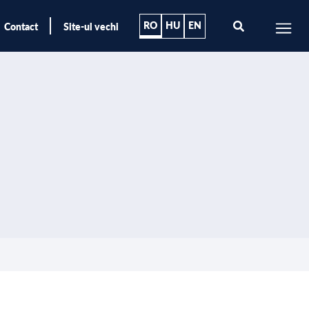
RO
HU
EN
Contact
Site-ul vechi