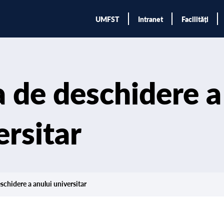
UMFST
Intranet
Facilități
a de deschidere a
ersitar
eschidere a anului universitar