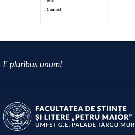
Știri
Contact
E pluribus unum!