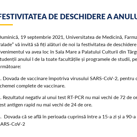
FESTIVITATEA DE DESCHIDERE A ANULU
uminică, 19 septembrie 2021, Universitatea de Medicină, Farmac
alade”
vă invită să fiți alături de noi la festivitatea de deschide
venimentul va avea loc în Sala Mare a Palatului Culturii din Târ
tudenții anului I de la toate facultățile și programele de studii, 
rmătoare:
. Dovada de vaccinare împotriva virusului SARS-CoV-2, pentru car
chemei complete de vaccinare.
. Rezultatul negativ al unui test RT-PCR nu mai vechi de 72 de ore
est antigen rapid nu mai vechi de 24 de ore.
. Dovada că se află în perioada cuprinsă între a 15-a zi și a 90-a z
SARS-CoV-2