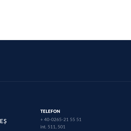
TELEFON
+ 40-0265-21 55 51
int. 511, 501