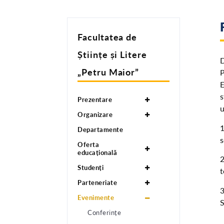
Facultatea de
Științe și Litere
D
„Petru Maior”
P
E
s
Prezentare
u
Organizare
1
Departamente
s
Oferta
educațională
2
Studenți
t
Parteneriate
3
Evenimente
Conferințe