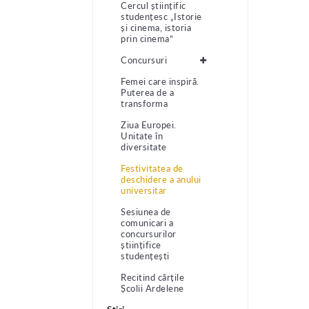
Cercul științific
studențesc „Istorie
și cinema, istoria
prin cinema”
Concursuri
Femei care inspiră.
Puterea de a
transforma
Ziua Europei.
Unitate în
diversitate
Festivitatea de
deschidere a anului
universitar
Sesiunea de
comunicari a
concursurilor
științifice
studențești
Recitind cărțile
Școlii Ardelene