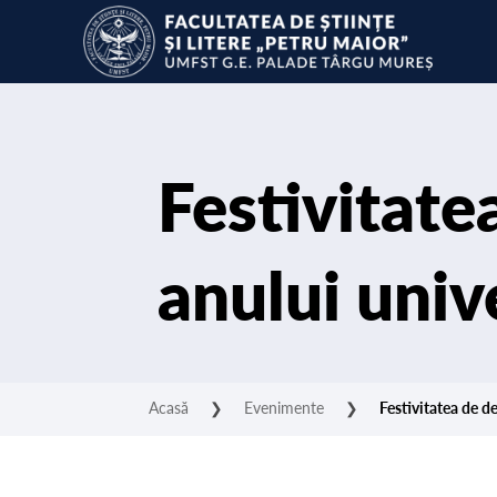
Festivitate
anului univ
Acasă
❯
Evenimente
❯
Festivitatea de d