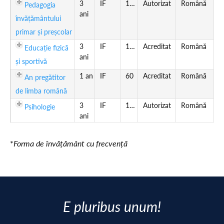
3
IF
180
Autorizat
Română
Pedagogia
ani
învățământului
primar și preșcolar
3
IF
180
Acreditat
Română
Educație fizică
ani
și sportivă
1 an
IF
60
Acreditat
Română
An pregătitor
de limba română
3
IF
180
Autorizat
Română
Psihologie
ani
*
Forma de învățământ cu frecvență
E pluribus unum!