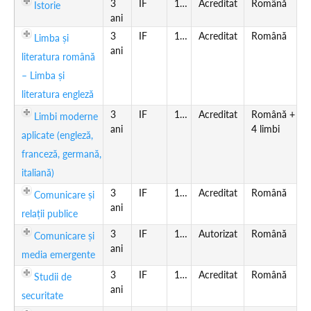
3
IF
180
Acreditat
Română
Istorie
ani
3
IF
180
Acreditat
Română
Limba și
ani
literatura română
– Limba și
literatura engleză
3
IF
180
Acreditat
Română +
Limbi moderne
ani
4 limbi
aplicate (engleză,
franceză, germană,
italiană)
3
IF
180
Acreditat
Română
Comunicare și
ani
relații publice
3
IF
180
Autorizat
Română
Comunicare și
ani
media emergente
3
IF
180
Acreditat
Română
Studii de
ani
securitate