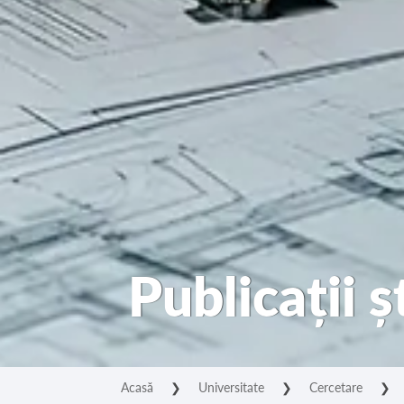
Publicații ș
Acasă
❯
Universitate
❯
Cercetare
❯