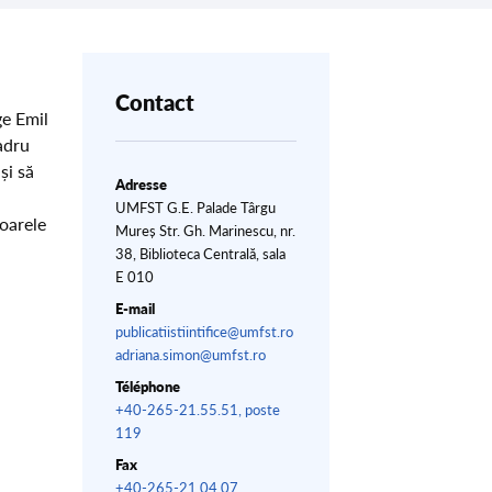
Contact
ge Emil
adru
și să
Adresse
UMFST G.E. Palade Târgu
oarele
Mureș Str. Gh. Marinescu, nr.
38, Biblioteca Centrală, sala
E 010
E-mail
publicatiistiintifice@umfst.ro
adriana.simon@umfst.ro
Téléphone
+40-265-21.55.51, poste
119
Fax
+40-265-21.04.07